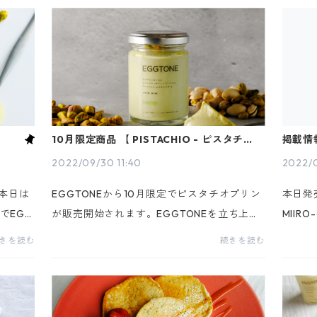
10月限定商品 【 PISTACHIO - ピスタチオ
掲載情
】
2022/09/30 11:40
2022/0
。本日は
EGGTONEから10月限定でピスタチオプリン
本日発
でEGG
が販売開始されます。EGGTONEを立ち上げ
MII
リン】
たとき、いつか作りたいと思っていたピスタ
ンの日
きを読む
続きを読む
の【ピス
チオを使ったプリン。ようやく商品開発がで
旨プリ
らピス
き販売する運びとなりました。ピスタチオ
紹介さ
は、...
覧...