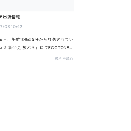
ア出演情報
7/03 10:42
曜日、午前10時55分から放送されてい
コミ 新発見 旅ぷら』にてEGGTONEの
が紹介されます。関西圏での放送です
続きを読む
回初めて地上波にて放送されるので、
記念してEGGTONEのプリン『６種