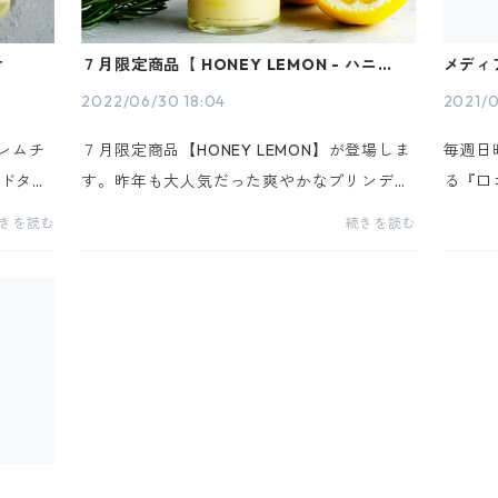
せ
７月限定商品【 HONEY LEMON - ハニーレ
メディ
モン 】
2022/06/30 18:04
2021/0
クレムチ
７月限定商品【HONEY LEMON】が登場しま
毎週日
ドタイ
す。昨年も大人気だった爽やかなプリンデザ
る『口
ふわの
ートです。蜂蜜の優しい甘さとレモンの爽や
プリン
きを読む
続きを読む
ツプリ
かな酸味が相まって美味しく召し上がれま
が、今
リ...
す。ぜひ、商品詳細ページをご覧ください。
これを
■...
詰...