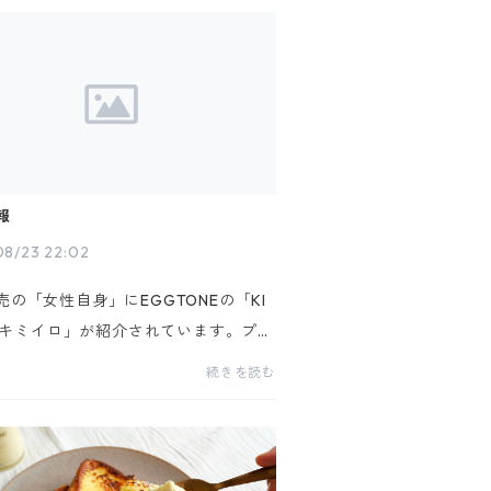
報
8/23 22:02
売の「女性自身」にEGGTONEの「KI
RO-キミイロ」が紹介されています。プリ
(８月２５日)にちなんで、全国の「最
続きを読む
ンだけ集めました」という特集記事で
れています。コンビニや書店にてご