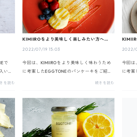
KIMIIROをより美味しく楽しみたい方へ。
KIM
【パンケーキ編】
【フレ
2022/07/19 15:03
2022/0
NEで
今回は、KIMIIROをより美味しく味わうため
今回は
購入いた
に考案したEGGTONEのパンケーキをご紹介
に考案
度のエ
します。EGGTONEのプリンは、なめらか濃
ご紹介
きを読む
続きを読む
日で
厚さが特徴です。特にKIMIIROは、全卵では
らか濃
ンをご
なく卵黄しか使っておらず他のプリンより濃
卵では
厚で...
より...